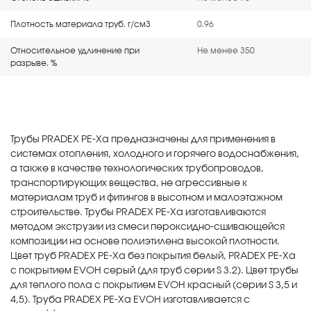
Плотность материала труб, г/см3
0,96
Относительное удлинение при
Не менее 350
разрыве, %
Трубы PRADEX PE-Xa предназначены для применения в
системах отопления, холодного и горячего водоснабжения,
а также в качестве технологических трубопроводов,
транспортирующих вещества, не агрессивные к
материалам труб и фитингов в высотном и малоэтажном
строительстве. Трубы PRADEX PE-Xa изготавливаются
методом экструзии из смеси пероксидно-сшивающейся
композиции на основе полиэтилена высокой плотности.
Цвет труб PRADEX PE-Xa без покрытия белый, PRADEX PE-Xa
с покрытием EVOH серый (для труб серии S 3.2). Цвет трубы
для теплого пола с покрытием EVOH красный (серии S 3,5 и
4,5). Труба PRADEX PE-Xa EVOH изготавливается с