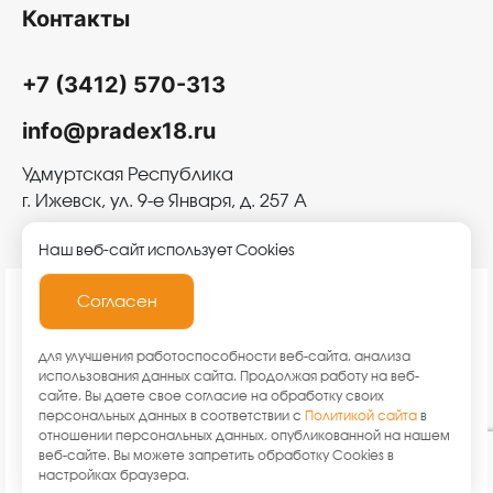
Контакты
+7 (3412) 570-313
info@pradex18.ru
Удмуртская Республика
г. Ижевск, ул. 9-е Января, д. 257 А
Наш веб-сайт использует Cookies
Согласен
2026 © ООО «Прадекс»
для улучшения работоспособности веб-сайта, анализа
использования данных сайта. Продолжая работу на веб-
Политика конфиденциальности
сайте, Вы даете свое согласие на обработку своих
Согласие на обработку персональных данных
персональных данных в соответствии с
Политикой сайта
в
отношении персональных данных, опубликованной на нашем
веб-сайте. Вы можете запретить обработку Cookies в
Разработка сайта Victory
настройках браузера.