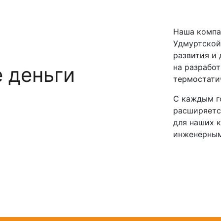
Наша компан
Удмуртской
развития и
на разрабо
е деньги
термостати
С каждым г
расширяетс
для наших 
инженерным